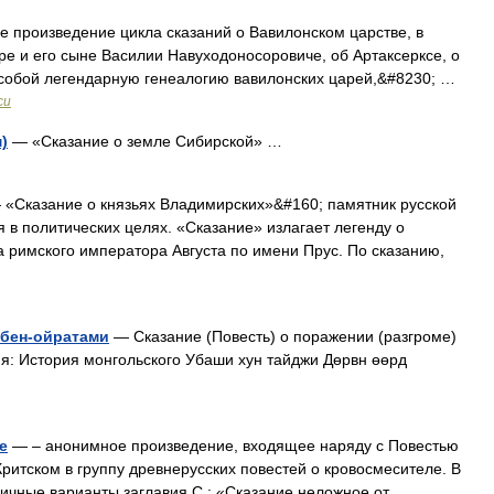
 произведение цикла сказаний о Вавилонском царстве, в
ре и его сыне Василии Навуходоносоровиче, об Артаксерксе, о
обой легендарную генеалогию вавилонских царей,&#8230; …
си
)
— «Сказание о земле Сибирской» …
«Сказание о князьях Владимирских»&#160; памятник русской
 в политических целях. «Сказание» излагает легенду о
а римского императора Августа по имени Прус. По сказанию,
рбен-ойратами
— Сказание (Повесть) о поражении (разгроме)
я: История монгольского Убаши хун тайджи Дөрвн өөрд
е
— – анонимное произведение, входящее наряду с Повестью
ритском в группу древнерусских повестей о кровосмесителе. В
ичные варианты заглавия С.: «Сказание неложное от