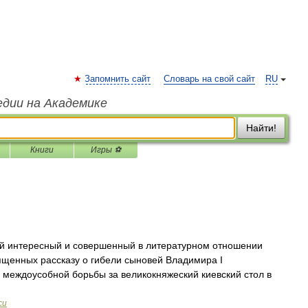
Запомнить сайт
Словарь на свой сайт
RU
едии на Академике
Найти!
Книги
Игры ⚽
 интересный и совершенный в литературном отношении
ященных рассказу о гибели сыновей Владимира I
 междоусобной борьбы за великокняжеский киевский стол в
си