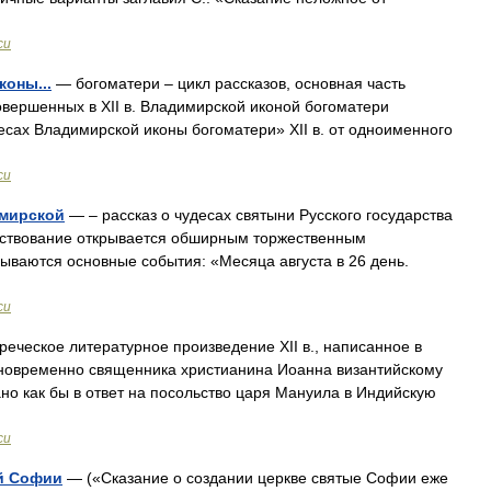
си
коны...
— богоматери – цикл рассказов, основная часть
вершенных в XII в. Владимирской иконой богоматери
есах Владимирской иконы богоматери» XII в. от одноименного
си
имирской
— – рассказ о чудесах святыни Русского государства
ествование открывается обширным торжественным
зываются основные события: «Месяца августа в 26 день.
си
реческое литературное произведение XII в., написанное в
новременно священника христианина Иоанна византийскому
о как бы в ответ на посольство царя Мануила в Индийскую
си
ой Софии
— («Сказание о создании церкве святые Софии еже