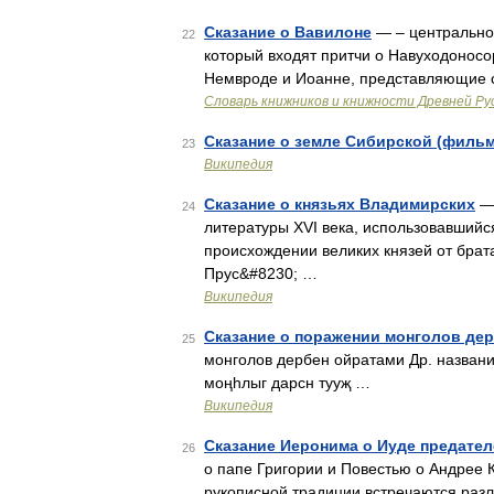
Сказание о Вавилоне
— – центральное
22
который входят притчи о Навуходоносо
Немвроде и Иоанне, представляющие с
Словарь книжников и книжности Древней Ру
Сказание о земле Сибирской (фильм
23
Википедия
Сказание о князьях Владимирских
— 
24
литературы XVI века, использовавшийся
происхождении великих князей от брат
Прус&#8230; …
Википедия
Сказание о поражении монголов де
25
монголов дербен ойратами Др. названи
моңhлыг дарсн тууҗ …
Википедия
Сказание Иеронима о Иуде предател
26
о папе Григории и Повестью о Андрее К
рукописной традиции встречаются разл