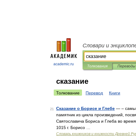
Словари и энциклоп
academic.ru
Толкования
Переводы
сказание
Толкование
Перевод
Книги
Сказание о Борисе и Глебе
— – самый
21
памятник из цикла произведений, посв
Святославича Бориса и Глеба во время
1015 г. Борисо …
Словарь книжников и книжности Древней Ру