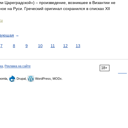
ии Цареградской») – произведение, возникшее в Византии не
нное на Руси. Греческий оригинал сохранился в списках XII
си
дующая
→
7
8
9
10
11
12
13
ка
,
Реклама на сайте
18+
omla,
Drupal,
WordPress, MODx.