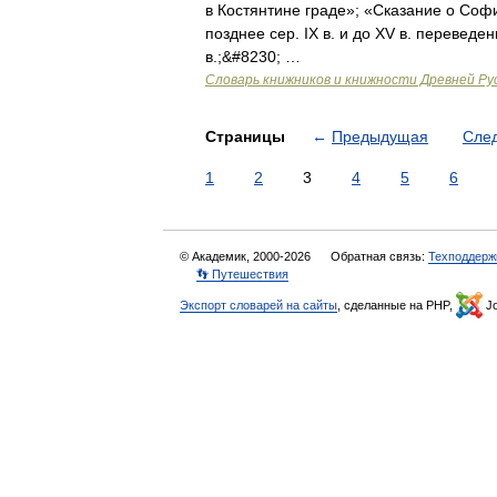
в Костянтине граде»; «Сказание о Соф
позднее сер. IX в. и до XV в. переведе
в.;&#8230; …
Словарь книжников и книжности Древней Ру
Страницы
←
Предыдущая
Сле
1
2
3
4
5
6
© Академик, 2000-2026
Обратная связь:
Техподдерж
👣 Путешествия
Экспорт словарей на сайты
, сделанные на PHP,
Jo