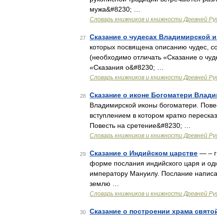
мужа&#8230; …
Словарь книжников и книжности Древней Ру
Сказание о чудесах Владимирской и
27
которых посвящена описанию чудес, со
(необходимо отличать «Сказание о чуд
«Сказания о&#8230; …
Словарь книжников и книжности Древней Ру
Сказание о иконе Богоматери Влад
28
Владимирской иконы богоматери. Пов
вступлением в котором кратко переска
Повесть на сретение&#8230; …
Словарь книжников и книжности Древней Ру
Сказание о Индийском царстве
— – г
29
форме послания индийского царя и од
императору Мануилу. Послание написан
землю …
Словарь книжников и книжности Древней Ру
Сказание о построении храма свят
30